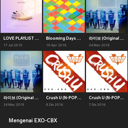
LOVE PLAYLIST 4 Part.1
Blooming Days - The 2nd Mini Album
라이브 (Original Television Soundtrack) Pt.1
17 Jul 2019
10 Apr 2018
24 Mac 2018
라이브 (Original Television Soundtrack) Pt.1
Crush U (N-POP) with yoonsang
Crush U (N-POP with yoonsang)
24 Mac 2018
8 Dis 2016
7 Dis 2016
Mengenai EXO-CBX