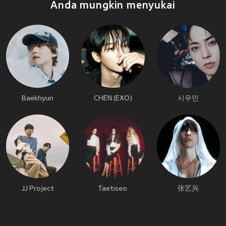
Anda mungkin menyukai
Baekhyun
CHEN (EXO)
시우민
JJ Project
Taetiseo
张艺兴