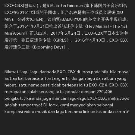
EXO-CBX(첸백시)，是S.M. Entertainment旗下韩国男子音乐组合
EXO在2016年组成的子团体，组合名称是由三位成员金珉锡(XIU
MIN)、金钟大(CHEN)、边伯贤(BAEKHYUN)的英文名开头字母组成。
组合于2016年10月31日推出首张迷你专辑《Hey Mama! - The 1st
Mini Album》正式出道。2017年5月24日，EXO-CBX于日本出道并
发行第一张日语迷你专辑《GIRLS》。2018年4月10日，EXO-CBX
发行迷你二辑《Blooming Days》。
Nikmati lagu-lagu daripada EXO-CBX di Joox pada bila-bila masa!
Setiap kali berbicara tentang artis dengan lagu dan album yang
hebat, satu nama pasti tidak terlepas iaitu EXO-CBX. EXO-CBX
merupakan salah seorang artis popular dengan 270,406
pengikut. Jika anda juga mencari lagu-lagu EXO-CBX, maka Joox
adalah tempatnya! Di Joox, kami menyediakan pelbagai
kompilasi video muzik dan lagu bersama lirik untuk anda nikmati!