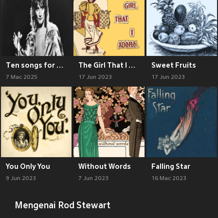
Ten songs for you
The Girl That I Adore
Sweet Fruits
7 Mac 2025
17 Jun 2023
17 Jun 2023
You Only You
Without Words
Falling Star
9 Jun 2023
7 Jun 2023
16 Mac 2023
Mengenai Rod Stewart