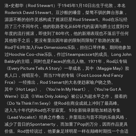
洛•史都华（Rod Stewart）于1945年1月10日出生于伦敦，本名
Roderick David Stewart。豆沙般的嗓音，桀骜不驯的舞台形象，
源源不断的创作灵感构成了摇滚巨星Rod Stewart。Rod在乐坛经
历了三个不同年代，他的歌路变化从60年代的蓝调与爵士过度到70
年度的流行摇滚，即使到了80年代，他的新潮表现也不落后于任何
其他歌手之后，更没有显出因年龄的限制而限制了歌路的发展。
Rod于63年加入Five Oimensions乐队，担任口琴伴奏。期间他参加
过Hoochie Coo-chie乐队，作过Steampacscet的成员、Long John
Baldry的主唱，同时也是Faces的焦点人物。1971年，Rod以专辑
《Every Picture Tells A Story》一举成名，其中《Maggie May》脍
炙人口，传唱至今。 而当77年的专辑《Foot Loose And Fancy
Frce》 一经推出，Rod Stenart的大名便趋家喻户哓之势。
其中《Hot Legs》、《You're In My Heart》、《You're Got A
Werre》以及《I Was Only Joking》被公认为超水平之作， 接着的
《Do Ya Think I'm Sexy》 使Rod在商业成就上冲到了最高峰。
进入九十年代的Rod也不甘寂寞。 93全新辑录新歌加精选专集
《Lead Vocalist》经典之作叠出，并显现出与昔不同的乐曲风格，
减少了昔日的Spontanerty， 而加重了Pop的万分，因而作品更具
价值。Rod曾经说过， 他要象足球明星一样在颠峰时期找一个合适