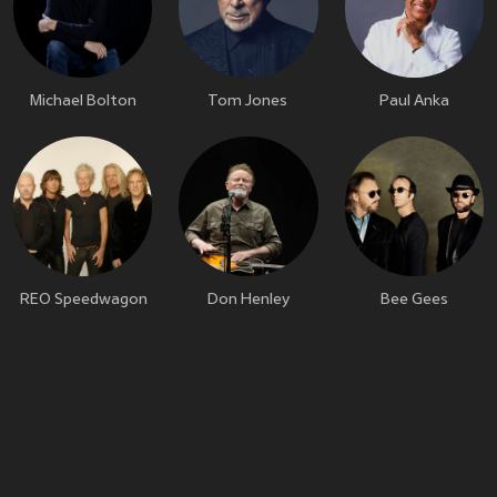
Michael Bolton
Tom Jones
Paul Anka
REO Speedwagon
Don Henley
Bee Gees