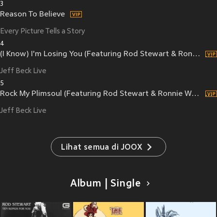
3
Reason To Believe
Every Picture Tells a Story
4
(I Know) I'm Losing You (Featuring Rod Stewart & Ronnie Wood) (Live)
Jeff Beck Live
5
Rock My Plimsoul (Featuring Rod Stewart & Ronnie Wood) (Live)
Jeff Beck Live
Lihat semua di JOOX
Album | Single