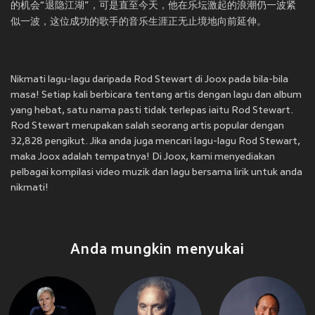
的机会“退隐江湖”，可是直至今天，他在乐坛激起的浪潮仍一波紧
Nikmati lagu-lagu daripada Rod Stewart di Joox pada bila-bila
masa! Setiap kali berbicara tentang artis dengan lagu dan album
yang hebat, satu nama pasti tidak terlepas iaitu Rod Stewart.
Rod Stewart merupakan salah seorang artis popular dengan
32,828 pengikut. Jika anda juga mencari lagu-lagu Rod Stewart,
maka Joox adalah tempatnya! Di Joox, kami menyediakan
pelbagai kompilasi video muzik dan lagu bersama lirik untuk anda
nikmati!
Anda mungkin menyukai