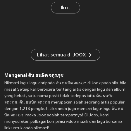
Ikut
Lihat semua di JOOX
Mengenai ต้น ธนษิต จตุรภุช
Nikmati lagu-lagu daripada ต้น ธนษิต จตุรภุช di Joox pada bila-bila
masa! Setiap kali berbicara tentang artis dengan lagu dan album
yang hebat, satu nama pasti tidak terlepas iaitu ต้น ธนษิต
จตุรภุช. ต้น ธนษิต จตุรภุช merupakan salah seorang artis popular
dengan 1,218 pengikut. Jika anda juga mencari lagu-lagu ต้น ธน
ษิต จตุรภุช, maka Joox adalah tempatnya! Di Joox, kami
menyediakan pelbagai kompilasi video muzik dan lagu bersama
lirik untuk anda nikmati!