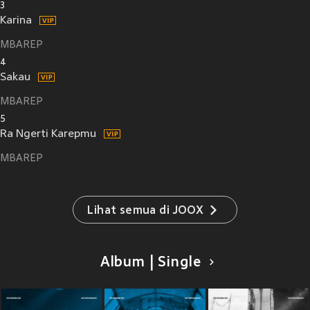
3
Karina
MBAREP
4
Sakau
MBAREP
5
Ra Ngerti Karepmu
MBAREP
Lihat semua di JOOX
Album | Single