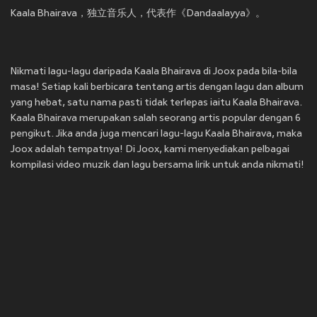
Kaala Bhairava，独立音乐人，代表作《Dandaalayya》。
Nikmati lagu-lagu daripada Kaala Bhairava di Joox pada bila-bila
masa! Setiap kali berbicara tentang artis dengan lagu dan album
yang hebat, satu nama pasti tidak terlepas iaitu Kaala Bhairava.
Kaala Bhairava merupakan salah seorang artis popular dengan 6
pengikut. Jika anda juga mencari lagu-lagu Kaala Bhairava, maka
Joox adalah tempatnya! Di Joox, kami menyediakan pelbagai
kompilasi video muzik dan lagu bersama lirik untuk anda nikmati!