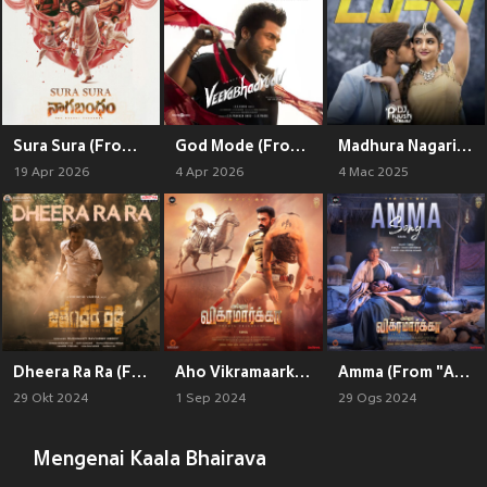
Sura Sura (From "Nagabandham") (Telugu) (Original Motion Picture Soundtrack)
God Mode (From "VeeraBhadrudu")
Madhura Nagari Lofi Mix (From "Pelli SandaD")
19 Apr 2026
4 Apr 2026
4 Mac 2025
Dheera Ra Ra (From "Jithender Reddy")
Aho Vikramaarka (Tamil) (Original Motion Picture Soundtrack)
Amma (From "Aho Vikramaarka") (Tamil)
29 Okt 2024
1 Sep 2024
29 Ogs 2024
Mengenai Kaala Bhairava