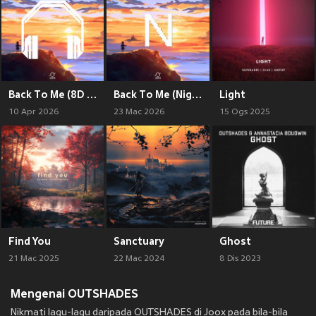
Back To Me (8D Audio)
Back To Me (Nightcore)
Light
10 Apr 2026
23 Mac 2026
15 Ogs 2025
Find You
Sanctuary
Ghost
21 Mac 2025
22 Mac 2024
8 Dis 2023
Mengenai OUTSHADES
Nikmati lagu-lagu daripada OUTSHADES di Joox pada bila-bila