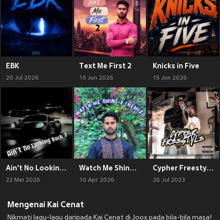
EBK
Text Me First 2
Knicks in Five
20 Jul 2026
19 Jun 2026
15 Jun 2026
Ain't No Looking Back 2
Watch Me Shine 2 (Remix)
Cypher Freestyle (Explicit)
22 Mei 2026
10 Apr 2026
28 Jul 2023
Mengenai Kai Cenat
Nikmati lagu-lagu daripada Kai Cenat di Joox pada bila-bila masa!