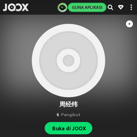
GUNA APLIKASI
周经纬
6
Pengikut
Buka di JOOX