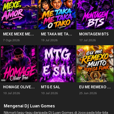
MEXE MEXE MEU AMOR (Explicit)
ME TAKA ME TAKA O TAKO (Explicit)
MONTAGEM BTS
7 Ogs 2026
19 Jul 2026
17 Jul 2026
HOMAGE OLIVER TRE (Explicit)
MTG E SAL
EU ME REMEXO MUITO (BREGA FUNK) (Explicit)
10 Jul 2026
10 Jul 2026
25 Jun 2026
Mengenai Dj Luan Gomes
Nikmati lagu-lagu daripada Dj Luan Gomes di Joox pada bila-bila