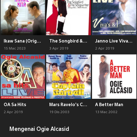
Ikaw Sana (Original Movie Soundtrack from "Kunwari...Mahal Kita")
The Songbird & The Songwriter
Janno Live Vivas's & I
15 Mac 2023
3 Apr 2019
2 Apr 2019
OA Sa Hits
Mars Ravelo's Captain Barbell
A Better Man
2 Apr 2019
19 Dis 2003
13 Mac 2002
Mengenai Ogie Alcasid