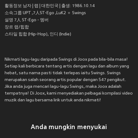
활동정보 남자 | 랩 | 대한민국 | 출생: 1986.10.14
소속그룹 UPT ,7人ST-Ego ,LuK2 ＋ Swings
설명 7人 ST-Ego - 멤버
장르 랩/힙합
Nikmati lagu-lagu daripada Swings di Joox pada bila-bila masa!
Setiap kali berbicara tentang artis dengan lagu dan album yang
hebat, satu nama pasti tidak terlepas iaitu Swings. Swings
merupakan salah seorang artis popular dengan 547 pengikut.
Jika anda juga mencari lagu-lagu Swings, maka Joox adalah
tempatnya! Di Joox, kami menyediakan pelbagai kompilasi video
muzik dan lagu bersama lirik untuk anda nikmati!
Anda mungkin menyukai