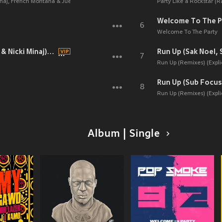
Minaj, French Montana & Juelz Santana)
Party Like a Rockstar (Ra
Welcome To The Pa
6
Welcome To The Party
Run Up (feat. PARTYNEXTDOOR & Nicki Minaj) (Explicit)
Run Up (Sak Noel, S
7
Run Up (Remixes) (Explic
Run Up (Sub Focus
8
Run Up (Remixes) (Explic
Album | Single