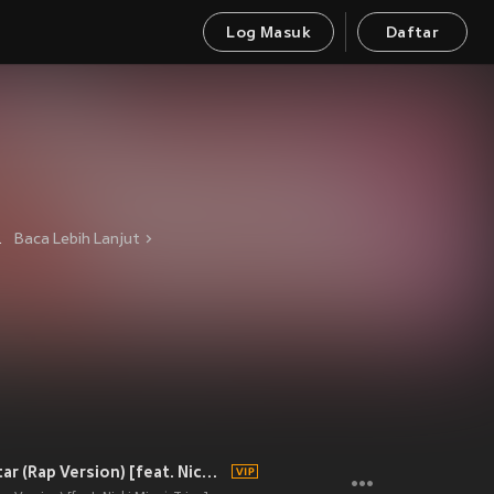
Log Masuk
Daftar
llboard Hot 100单曲榜，可见极具知名度。她以直爽的性格与个性的音乐获到不少欢迎，使她成为Hip-Pop界的新一代大姐，滚石杂志更封她为"说唱新天后"。
Baca Lebih Lanjut
Party Like a Rockstar (Rap Version) [feat. Nicki Minaj, Trina]