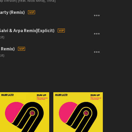
p Version) [feat. Nicki Minaj, Trina]
rty (Remix)
alvi & Arpa Remix|Explicit)
it)
 Remix)
it)