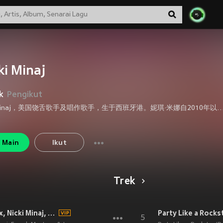
ki Minaj
k
Pengikut
Nicki Minaj，美国饶舌歌手及唱作歌手，生于西班牙港。妮琪·米娜自2010年以来，以其外观上的鲜明特色与出席各大场所都摆出夸张的表情，成功在大众眼中留下独特的第一印象，也定义了自己的个人风格。 2009年正式加入Young Money公司。于2010年推出个人的第一张专辑《Pink Friday》在2011年全美音乐奖得到“最受欢迎饶舌/Hip-Hop专辑大碟奖”。以及以单曲《Super Bass》得到2011年MTV音乐录像带大奖“最佳嘻哈录像带奖”、2011年全美音乐奖“最受欢迎饶舌/Hip-Hop歌手奖”等殊荣，也曾在公告牌百强单曲榜得到第3名的佳绩。 在发行专辑前，她便曾与无数大牌合作过歌曲，另外，她曾经有七首单曲同时列入Bi
Main
Ikut
Trek
Rich Friday (feat. Future Hendrix, Nicki Minaj, French Montana & Juelz Santana) (Explicit)
5