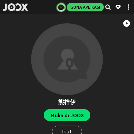
GUNA APLIKASI
熊梓伊
Buka di JOOX
Ikut