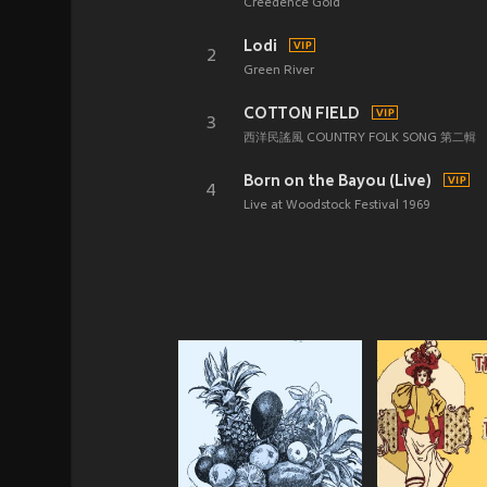
Creedence Gold
Lodi
2
Green River
COTTON FIELD
3
西洋民謠風 COUNTRY FOLK SONG 第二輯
Born on the Bayou (Live)
4
Live at Woodstock Festival 1969