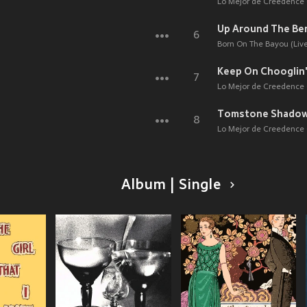
Lo Mejor de Creedence C
Up Around The Ben
6
Born On The Bayou (Live
Keep On Chooglin
7
Lo Mejor de Creedence C
Tomstone Shado
8
Lo Mejor de Creedence C
Album | Single