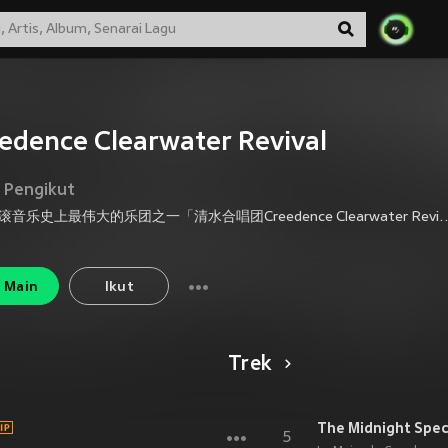
edence Clearwater Revival
Pengikut
美国摇滚音乐史上最伟大的乐团之一「清水合唱团Creedence Clearwater Revival，简称CCR」，来自旧金山湾区，他们吸收了沼泽蓝调音乐[*swamp blues一种深受路易斯安那州南方的克里奥尔人的民谣音乐Zydeco(*20世纪初期经由非洲流传到路易斯安那州的黑人民谣)影响，融合了蹒跚、晦暗、悠闲的路易斯安那州蓝调，加上轻松的放克节奏而成的蓝调分支音乐]的养分，创造了独特的旧金山湾区摇滚风格。 1960年时，Doug Clifford、Stu Cook、Tom & John Fogerty这四个在柏克莱
Main
Ikut
Trek
The Midnight Spec
5