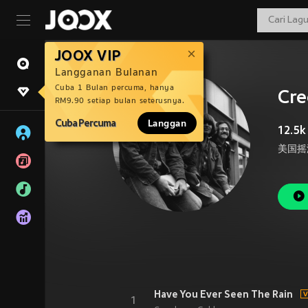
JOOX VIP
Langganan Bulanan
Cuba 1 Bulan percuma, hanya
Cre
RM9.90 setiap bulan seterusnya.
Cuba Percuma
Langgan
12.5k
Have You Ever Seen The Rain
1