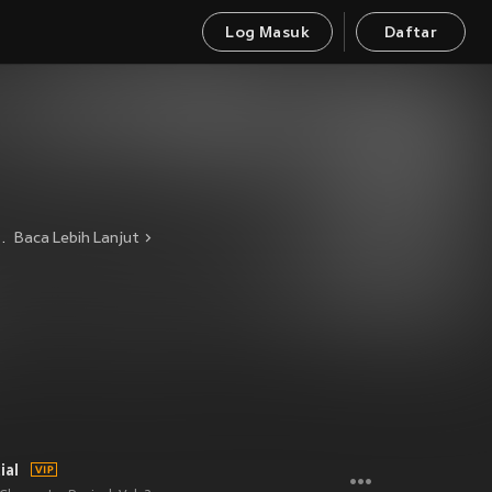
Log Masuk
Daftar
邻近小镇中学就读的同窗好友组了一支名叫Tommy Fogerty & The Blue Velvets的乐团，4年之后，这群玩band的男生到John Fogerty打工的Fantasy唱片公司进行试唱，一举赢得了一纸唱片合约，在经过几年的巡回演唱历练后，1967年，他们正式以Creedence Clearwater Revival[*简称C.C.R.
Baca Lebih Lanjut
ial