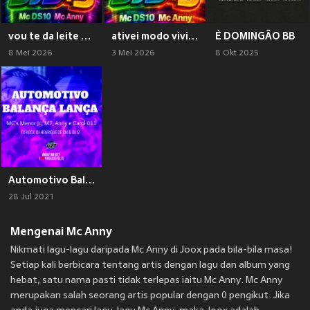
vou te da leite na xota (Explicit)
ativei modo vivi (Explicit)
É DOMINGÃO BB
8 Mei 2026
3 Mei 2026
8 Okt 2025
Automotivo Balança Lança (Explicit)
28 Jul 2021
Mengenai Mc Anny
Nikmati lagu-lagu daripada Mc Anny di Joox pada bila-bila masa!
Setiap kali berbicara tentang artis dengan lagu dan album yang
hebat, satu nama pasti tidak terlepas iaitu Mc Anny. Mc Anny
merupakan salah seorang artis popular dengan 0 pengikut. Jika