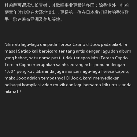
杜莉萨可谓乐坛长青树，其歌唱事业更横跨多国：除香港外，杜莉
萨童年时代曾在大溪地演出，更是第一位在日本发行唱片的香港歌
Nikmati lagu-lagu daripada Teresa Caprio di Joox pada bila-bila
masa! Setiap kali berbicara tentang artis dengan lagu dan album
yang hebat, satu nama pasti tidak terlepas iaitu Teresa Caprio.
Teresa Caprio merupakan salah seorang artis popular dengan
1,604 pengikut. Jika anda juga mencari lagu-lagu Teresa Caprio,
maka Joox adalah tempatnya! Di Joox, kami menyediakan
pelbagai kompilasi video muzik dan lagu bersama lirik untuk anda
nikmati!