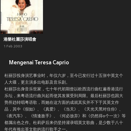
港樂杜麗莎演唱會
1 Feb 2003
Mengenai Teresa Caprio
杜丽莎投身演艺事业时，年仅六岁，至今已发行过十五张中英文个
人大碟，更主演多出电影及音乐剧。
杜丽莎出身音乐世家，七十年代初期曾以欧西流行曲红遍香港流行
乐坛，来粤语流行曲兴起而使其发展受到局限。最后杜丽莎也因大
势所趋转唱粤语歌，而她在这方面的成就其实并不下于其英文作
品，其中《假如》、《真爱》、《当天》、《天光天黑对住你》、
《夜汽车》、《情逢敌手》、《何必放弃》和《仍然得o个一次》等
都属出色之作。杜莉萨后来仍坚持灌录唱英文歌曲，是少数于八十
年代有推出英文歌的流行歌手之一。