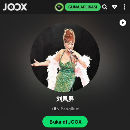
GUNA APLIKASI
刘凤屏
185
Pengikut
Buka di JOOX