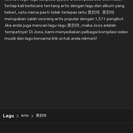
Setiap kali berbicara tentang artis dengan lagu dan album yang
hebat, satu nama pasti tidak terlepas iaitu 黄韵玲. 黄韵玲
merupakan salah seorang artis popular dengan 1,571 pengikut.
Jika anda juga mencari lagu-lagu 黄韵玲, maka Joox adalah
tempatnya! Di Joox, kami menyediakan pelbagai kompilasi video
muzik dan lagu bersama lirik untuk anda nikmati!
Lagu
Artis
黄韵玲