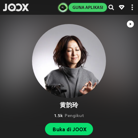
GUNA APLIKASI
黄韵玲
1.5k
Pengikut
Buka di JOOX