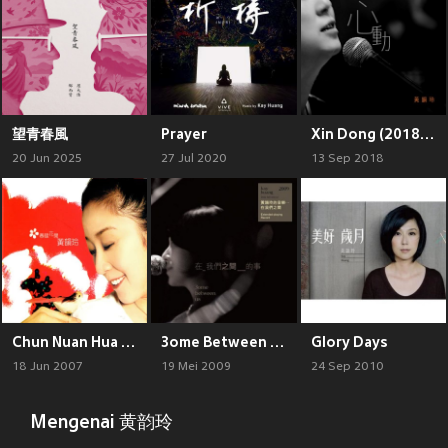
望青春風
Prayer
Xin Dong (2018 Lu Yin Peng Xian Chang Ban)
20 Jun 2025
27 Jul 2020
13 Sep 2018
Chun Nuan Hua Kai
3ome Between Us
Glory Days
18 Jun 2007
19 Mei 2009
24 Sep 2010
Mengenai 黄韵玲