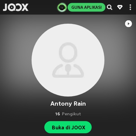
GUNA APLIKASI
Antony Rain
16
Pengikut
Buka di JOOX