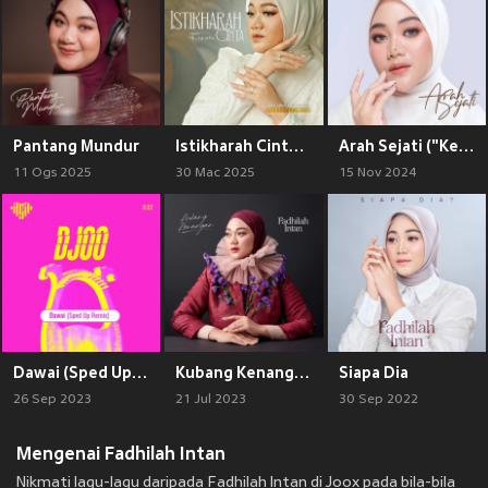
Pantang Mundur
Istikharah Cinta (Assalamualaikum Beijing 2: Lost in Ningxia Original Motion Pictures Soundtrack)
Arah Sejati ("Keajaiban Air Mata Wanita" Original Motion Pictures Soundtrack)
11 Ogs 2025
30 Mac 2025
15 Nov 2024
Dawai (Sped Up Remix)
Kubang Kenangan
Siapa Dia
26 Sep 2023
21 Jul 2023
30 Sep 2022
Mengenai Fadhilah Intan
Nikmati lagu-lagu daripada Fadhilah Intan di Joox pada bila-bila