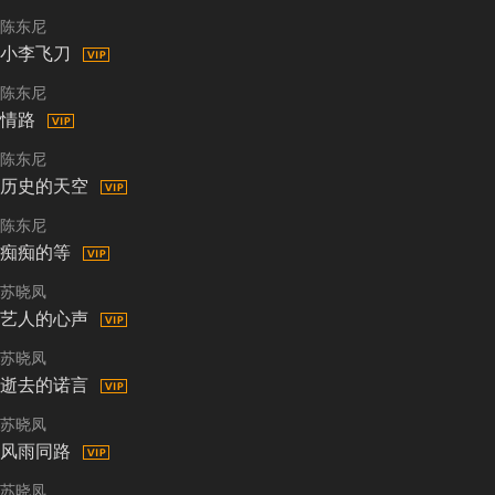
陈东尼
小李飞刀
陈东尼
情路
陈东尼
历史的天空
陈东尼
痴痴的等
苏晓凤
艺人的心声
苏晓凤
逝去的诺言
苏晓凤
风雨同路
苏晓凤