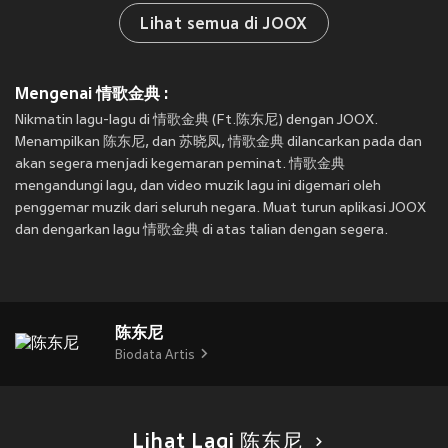
Lihat semua di JOOX
Mengenai 情歌金典 :
Nikmatin lagu-lagu di 情歌金典 (Ft.陈东尼) dengan JOOX.
Menampilkan 陈东尼, dan 苏晓凤, 情歌金典 dilancarkan pada
dan
akan segera menjadi kegemaran peminat. 情歌金典
mengandungi lagu, dan video muzik lagu ini digemari oleh
penggemar muzik dari seluruh negara. Muat turun aplikasi JOOX
dan dengarkan lagu 情歌金典 di atas talian dengan segera.
陈东尼
Biodata Artis
Lihat Lagi 陈东尼