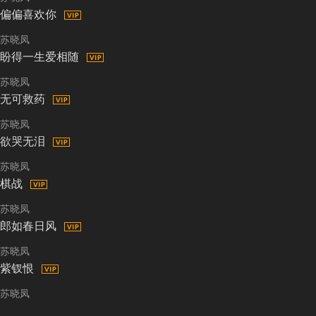
偏偏喜欢你
苏晓凤
盼得一生爱相随
苏晓凤
无可救药
苏晓凤
欲哭无泪
苏晓凤
棋战
苏晓凤
郎如春日风
苏晓凤
紫钗恨
苏晓凤