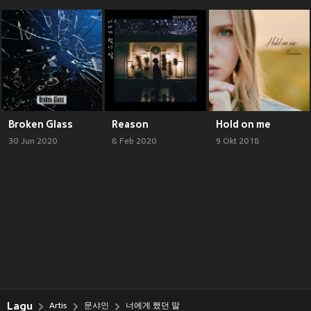
Broken Glass
Reason
Hold on me
30 Jun 2020
8 Feb 2020
9 Okt 2018
Lagu
Artis
문샤인
너에게 했던 말