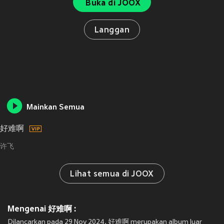
Buka di JOOX
Langgan
Mainkan Semua
好难啊
许飞
Lihat semua di JOOX
Mengenai 好难啊 :
Dilancarkan pada 29 Nov 2024, 好难啊 merupakan album luar