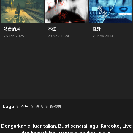
站台的风
不红
替身
26 Jan 2025
29 Nov 2024
29 Nov 2024
Lagu
Artis
许飞
好难啊
Dengarkan di luar talian. Buat senarai lagu. Karaoke, Live