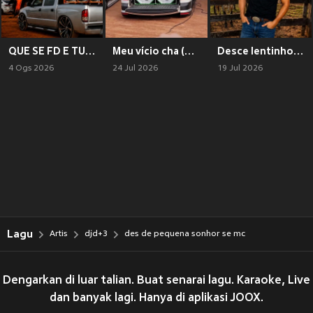
QUE SE FD E TUDO PT (Explicit)
Meu vício cha (Explicit)
Desce lentinho piseiro (Explicit)
4 Ogs 2026
24 Jul 2026
19 Jul 2026
Lagu
Artis
djd+3
des de pequena sonhor se mc
Dengarkan di luar talian. Buat senarai lagu. Karaoke, Live
dan banyak lagi. Hanya di aplikasi JOOX.