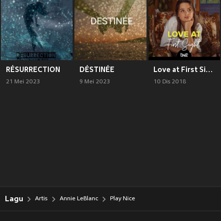
RÉSURRECTION
DÉSTINÉE
Love at First Sight
21 Mei 2023
9 Mei 2023
10 Dis 2018
Lagu
Artis
Annie LeBlanc
Play Nice