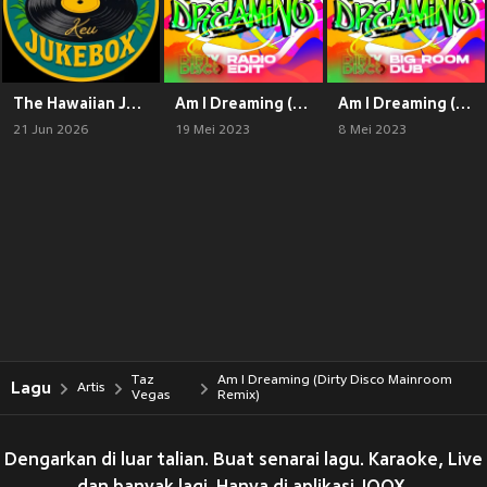
The Hawaiian Jukebox Keu
Am I Dreaming (Dirty Disco Radio Edit)
Am I Dreaming (Dirty Disco Big Room Dub)
21 Jun 2026
19 Mei 2023
8 Mei 2023
Taz
Am I Dreaming (Dirty Disco Mainroom
Lagu
Artis
Vegas
Remix)
Dengarkan di luar talian. Buat senarai lagu. Karaoke, Live