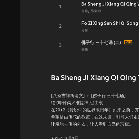
Ba Sheng Ji Xiang Qi Q
1
齐豫
张淑蓉
Fo Zi Xing San Shi Qi S
2
齐豫
佛子行 三十七诵 (二)
3
齐豫
Ba Sheng Ji Xiang Qi Qing 
[八圣吉祥祈请文] ＋ [佛子行 三十七诵]
继 [叩钟偈／准提神咒]由衷
在2012（传说中的世界末日年）到来之前，齐
希望借由佛陀的教诲，在这末世，引导人们走
让魔脱去佛的外衣，让人看到自己的瑕疵。
2015年7月1日