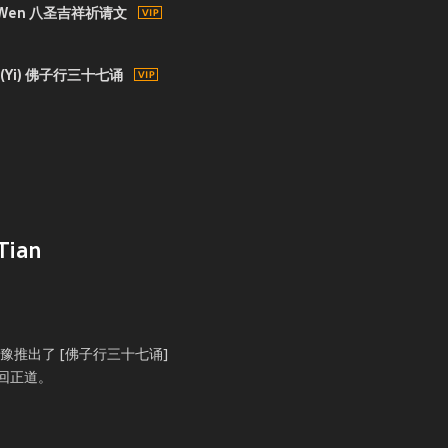
ing Wen 八圣吉祥祈请文
ong (Yi) 佛子行三十七诵
Tian
豫推出了 [佛子行三十七诵]
回正道。