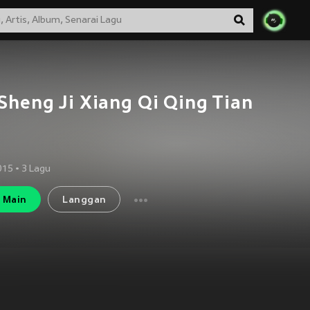
Sheng Ji Xiang Qi Qing Tian
2015
•
3
Lagu
Main
Langgan