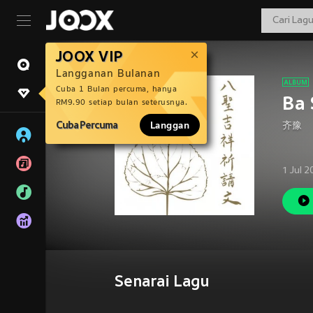
JOOX VIP
Langganan Bulanan
Cuba 1 Bulan percuma, hanya
Ba 
RM9.90 setiap bulan seterusnya.
Cuba Percuma
Langgan
齐豫
1 Jul 
Senarai Lagu