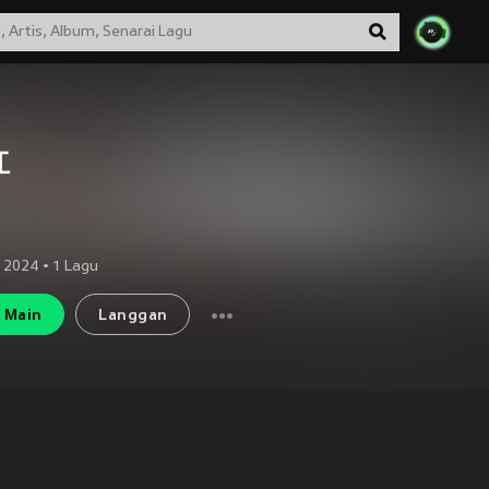
红
 2024
•
1
Lagu
Main
Langgan