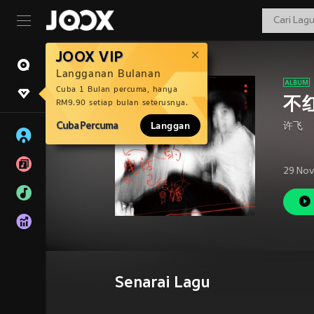
JOOX VIP
Langganan Bulanan
Cuba 1 Bulan percuma, hanya
不
RM9.90 setiap bulan seterusnya.
Cuba Percuma
Langgan
许飞
29 Nov
Senarai Lagu