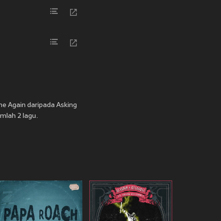
ne Again daripada Asking
mlah 2 lagu.