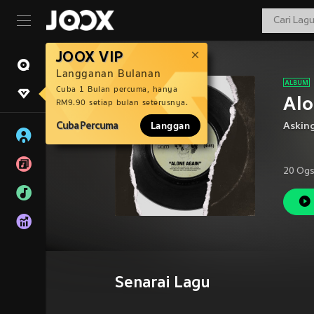
JOOX VIP
Langganan Bulanan
Cuba 1 Bulan percuma, hanya
Alo
RM9.90 setiap bulan seterusnya.
Cuba Percuma
Langgan
Asking
20 Ogs
Senarai Lagu