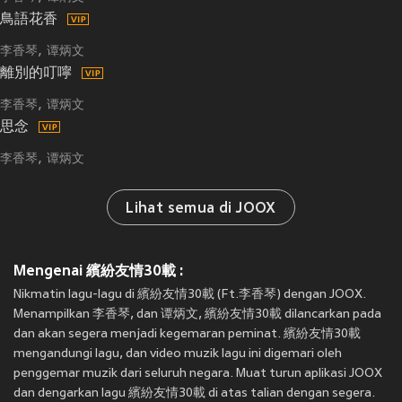
鳥語花香
李香琴
谭炳文
離別的叮嚀
李香琴
谭炳文
思念
李香琴
谭炳文
Lihat semua di JOOX
Mengenai 繽紛友情30載 :
Nikmatin lagu-lagu di 繽紛友情30載 (Ft.李香琴) dengan JOOX.
Menampilkan 李香琴, dan 谭炳文, 繽紛友情30載 dilancarkan pada
dan akan segera menjadi kegemaran peminat. 繽紛友情30載
mengandungi lagu, dan video muzik lagu ini digemari oleh
penggemar muzik dari seluruh negara. Muat turun aplikasi JOOX
dan dengarkan lagu 繽紛友情30載 di atas talian dengan segera.