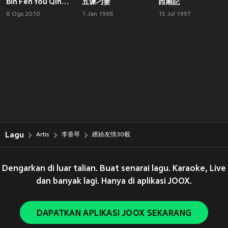
Bin Fen You Qing 30 Zai Yan Chang Hui
五谏刁妻
西廂記
8 Ogs 2010
1 Jan 1998
15 Jul 1997
Lagu
Artis
李香琴
繽紛友情30載
Dengarkan di luar talian. Buat senarai lagu. Karaoke, Live
dan banyak lagi. Hanya di aplikasi JOOX.
DAPATKAN APLIKASI JOOX SEKARANG