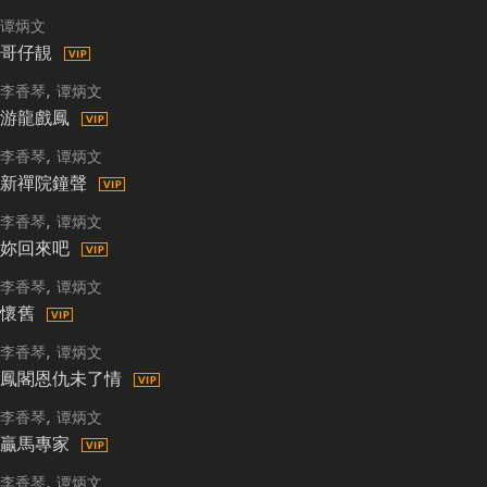
谭炳文
哥仔靚
李香琴
谭炳文
游龍戲鳳
李香琴
谭炳文
新禪院鐘聲
李香琴
谭炳文
妳回來吧
李香琴
谭炳文
懷舊
李香琴
谭炳文
鳳閣恩仇未了情
李香琴
谭炳文
贏馬專家
李香琴
谭炳文