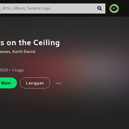
s on the Ceiling
James
,
Keith David
 2025
•
1
Lagu
Main
Langgan