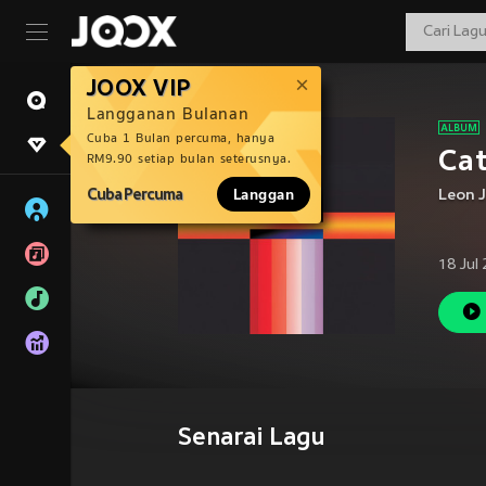
JOOX VIP
Langganan Bulanan
Cuba 1 Bulan percuma, hanya
Cat
RM9.90 setiap bulan seterusnya.
Cuba Percuma
Langgan
Leon 
18 Jul
Senarai Lagu