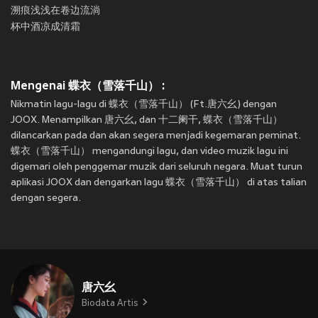
溯痕浅浅在卷边流淌
杯中酒凉成清霜
Mengenai 蝶衣（雪落千山） :
Nikmatin lagu-lagu di 蝶衣（雪落千山） (Ft.唐六幺) dengan
JOOX. Menampilkan 唐六幺, dan 十二阑干, 蝶衣（雪落千山）
dilancarkan pada
dan akan segera menjadi kegemaran peminat.
蝶衣（雪落千山） mengandungi lagu, dan video muzik lagu ini
digemari oleh penggemar muzik dari seluruh negara. Muat turun
aplikasi JOOX dan dengarkan lagu 蝶衣（雪落千山） di atas talian
dengan segera.
唐六幺
Biodata Artis