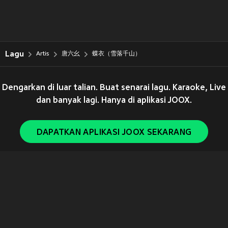
Lagu
Artis
唐六幺
蝶衣（雪落千山）
Dengarkan di luar talian. Buat senarai lagu. Karaoke, Live
dan banyak lagi. Hanya di aplikasi JOOX.
DAPATKAN APLIKASI JOOX SEKARANG
Copyright © 2011-
2026
Tencent. All Rights Reserved