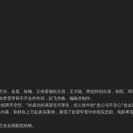
艺兴、金晨、咏梅、王传君领衔主演，王大陆、周也特别出演，孙阳、邓
由李雪琴和不不合作作词，彭飞作曲、编曲并制作。
错两手空空。”对成功的渴望无可厚非，但人性中的“贪心与不甘心”也会
链内幕，取材自上万起真实案例，展现了欲望牢笼中的现实悲剧，电影希
正在全国影院热映。