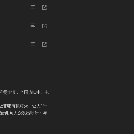
萃雯主演，全国热映中。电
让罪犯有机可乘、让人“千
望借此向大众发出呼吁：与