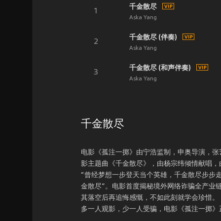
千金散尽
1
Aska Yang
千金散尽 (伴奏)
2
Aska Yang
千金散尽 (和声伴奏)
3
Aska Yang
千金散尽
电影《孤注一掷》由宁浩监制，申奥导演，张
影主题曲《千金散尽》，由杨宗纬倾情献唱，
“曾经梦想一步登天当个英雄，千金散尽步步走
金散尽”。电影首度揭秘境外网络诈骗全产业
其落空后再追悔感慨，不如此刻就学会珍惜。
多一人观影，少一人受骗，电影《孤注一掷》