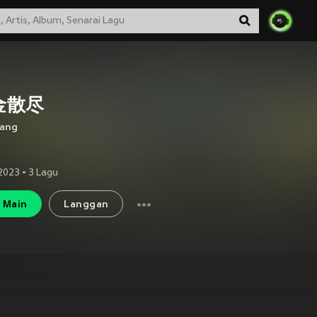
金散尽
Yang
2023
•
3
Lagu
Main
Langgan