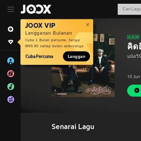
JOOX VIP
Langganan Bulanan
Cuba 1 Bulan percuma, hanya
คิดถ
RM9.90 setiap bulan seterusnya.
Cuba Percuma
Langgan
มนัสวีร์
10 Jun
Senarai Lagu