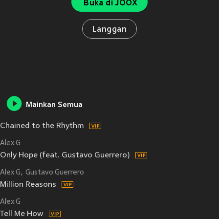
Buka di JOOX
Langgan
Mainkan Semua
Chained to the Rhythm
Alex G
Only Hope (feat. Gustavo Guerrero)
Alex G
Gustavo Guerrero
Million Reasons
Alex G
Tell Me How