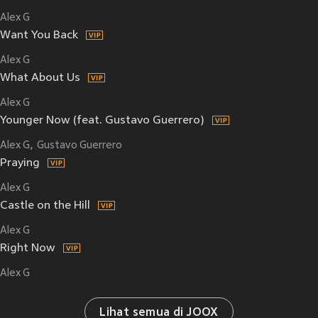
Alex G
Want You Back
Alex G
What About Us
Alex G
Younger Now (feat. Gustavo Guerrero)
Alex G
Gustavo Guerrero
Praying
Alex G
Castle on the Hill
Alex G
Right Now
Alex G
Lihat semua di JOOX