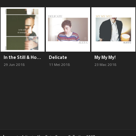
In the Still & Homespun Pt. III - EP
Delicate
My My My!
29 Jun 2018
11 Mei 2018
23 Mac 2018