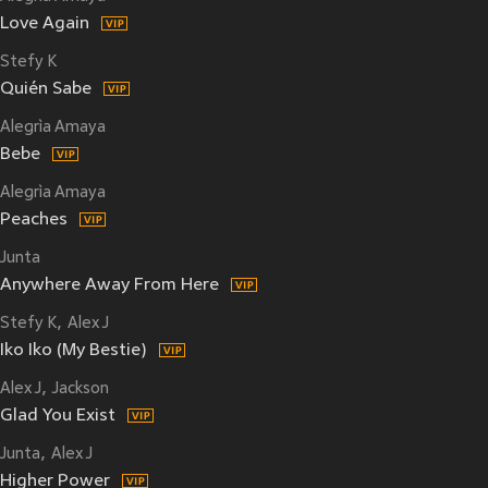
Love Again
Stefy K
Quién Sabe
Alegrìa Amaya
Bebe
Alegrìa Amaya
Peaches
Junta
Anywhere Away From Here
Stefy K
Alex J
Iko Iko (My Bestie)
Alex J
Jackson
Glad You Exist
Junta
Alex J
Higher Power