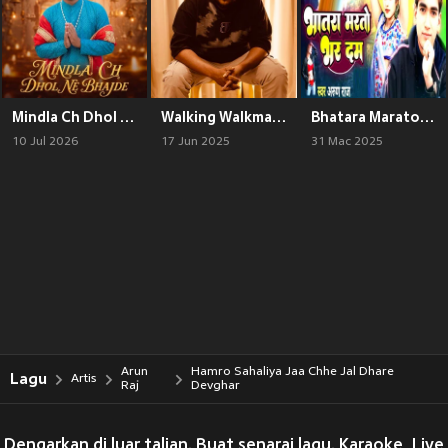
Mindla Ch Dhol Ne Bhajde
Walking Walkman (Explicit)
Bhatara Marato Bhar Dam
10 Jul 2026
17 Jun 2025
31 Mac 2025
Arun
Hamro Sahaliya Jaa Chhe Jal Dhare
Lagu
Artis
Raj
Devghar
Dengarkan di luar talian. Buat senarai lagu. Karaoke, Live