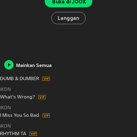
Buka di JOOX
Langgan
Mainkan Semua
DUMB & DUMBER
iKON
What's Wrong?
iKON
I Miss You So Bad
iKON
RHYTHM TA