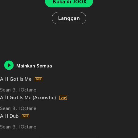
Buka di JOOX
Langgan
Mainkan Semua
All I Got Is Me
Seani B
I Octane
All I Got Is Me (Acoustic)
Seani B
I Octane
All I Dub
Seani B
I Octane