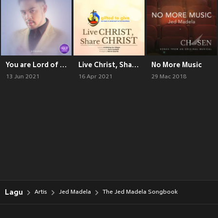
You are Lord of All
Live Christ, Share Christ
No More Music
13 Jun 2021
16 Apr 2021
29 Mac 2018
Lagu
Artis
Jed Madela
The Jed Madela Songbook