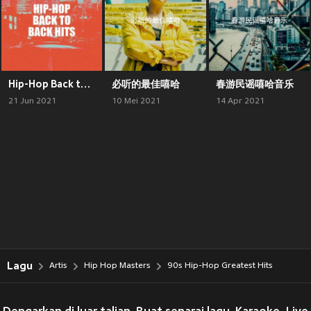
Hip-Hop Back to Back Hits
必听的最佳嘻哈
春游民谣嘻哈音乐
21 Jun 2021
10 Mei 2021
14 Apr 2021
Lagu
Artis
Hip Hop Masters
90s Hip-Hop Greatest Hits