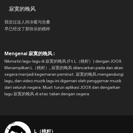
寂寞的晚风
我尝过这人间冷暖与沧桑
早已经没了那快乐的模样
Mengenai 寂寞的晚风 :
Nikmatin lagu-lagu di 寂寞的晚风 (Ft.L（桃籽）) dengan JOOX.
Menampilkan L（桃籽）, 寂寞的晚风 dilancarkan pada
dan akan
segera menjadi kegemaran peminat. 寂寞的晚风 mengandungi
lagu, dan video muzik lagu ini digemari oleh penggemar muzik
dari seluruh negara. Muat turun aplikasi JOOX dan dengarkan
lagu 寂寞的晚风 di atas talian dengan segera.
L（桃籽）