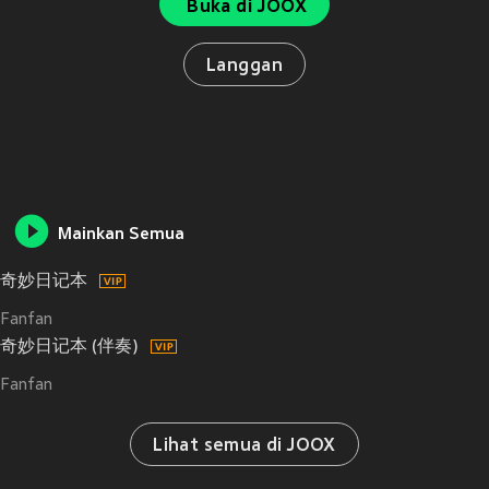
Buka di JOOX
Langgan
Mainkan Semua
奇妙日记本
Fanfan
奇妙日记本 (伴奏)
Fanfan
Lihat semua di JOOX