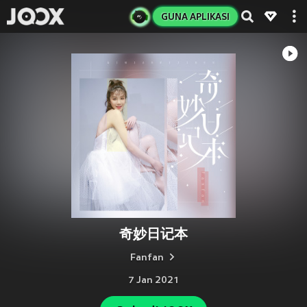
GUNA APLIKASI
奇妙日记本
Fanfan
7 Jan 2021