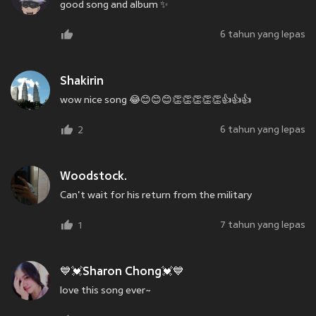
good song and album ✨
6 tahun yang lepas
Shakirin
wow nice song 😂😊😊😊👏👏👏👏👏👍👍👍
6 tahun yang lepas
2
Woodstock.
Can't wait for his return from the military
7 tahun yang lepas
1
💙💓Sharon Chong💓💙
love this song ever~