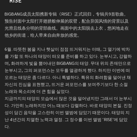
RISE
BIGBANG成员太阳携新专辑《RISE》正式回归，专辑共9首歌曲。
预告封面中太阳打开翅膀般伸展的双臂，配合异国风情的背景以及
光滑且线条分明的背部曲线。画面中的太阳脱去上衣，悠闲地走在
他乡的街道，给人带来自由奔放的感觉。
6월. 따뜻한 봄을 지나 햇살이 점점 뜨거워지는 이때, 그 열기에 박차
를 가할 또 하나의 태양이 떠오를 준비를 하고 있다. 눈부시고, 강렬하
며, 화려하게 빛을 뿜어내던 BIGBANG의 태양. 무대 위의 존재만으로
눈부시고, 그의 퍼포먼스는 모두를 열광하게 했다. 하지만 이번에 떠
오르는 태양은 좀 다르다. 아니 특별하다. 특유의 화려함을 덜어낸 채
자신의 진심을 표현했고, 뜨거운 퍼포먼스를 보여주기보다 한 소절
노래와 목소리에 더 큰 힘을 실었다.
지금까지의 태양의 모습에서 많은 것을 덜어냈지만 그래서 더 눈부시
다. 가만히 노래하지만 어느 때보다 강렬하다. 바로 태양의 본질. 진정
성이 담긴 음악을 고스란히 이번 앨범에 담았기 때문이다. 태양의 지
난 4년간의 치열한 노력과 열정. 그 정수를 이번 앨범 ‘RISE’에 담았
다.