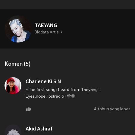
TAEYANG
Biodata Artis
Komen (5)
Charlene Ki S.N
~The first song i heard from Taeyang :
Eyes,nose,lips(radio) 💜😄
4 tahun yang lepas
Akid Ashraf