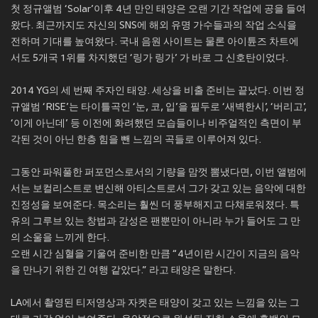
첫 정규앨범 ‘Solar’이후 4년 만인 태양은 오랜 기간 작업에 공을 들여
왔다. 최근까지도 자신의 SNS에 해외 유명 가수들과의 작업 소식을
전하며 기대를 높여왔다. 국내 음원 사이트는 물론 아이튠즈 차트에
서도 5개국 1위를 차지했던 ‘링가 링가’ 가 바로 그 신호탄이었다.
2014 YG의 세 번째 주자인 태양. 세상을 비출 준비는 끝났다. 이번 정
규앨범 ‘RISE’는 타이틀곡인 ‘눈, 코, 입’을 필두로 ‘새벽한시’, ‘버리고’,
‘이게 아닌데’ 등 이전에 화려했던 모습들이나 비주얼적인 측면이 부
각된 것이 아닌 한층 힘을 뺀 느낌의 곡들로 이루어져 있다.
그동안 파워풀한 퍼포먼스로서의 기량을 맘껏 뽐냈다면, 이번 앨범에
서는 보컬리스트로 변신해 아티스트로서 그가 갖고 있는 음악에 대한
진정성을 보여준다. 목소리는 훨씬 더 풍부해지고 다채로워졌다. 특
유의 그루브 있는 창법과 감성은 팬뿐만이 아니라 누가 들어도 그 만
의 소울을 느끼게 한다.
오랜 시간 심혈을 기울여 준비한 만큼 “4년이란 시간이 지금의 음악
을 만나기 위한 긴 여행 같았다.” 라고 태양은 말한다.
LA에서 촬영된 티저영상과 자켓은 태양이 갖고 있는 느낌을 있는 그