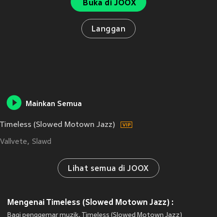
Buka di JOOX
Langgan
Mainkan Semua
Timeless (Slowed Motown Jazz)
Vallvete
Slawd
Lihat semua di JOOX
Mengenai Timeless (Slowed Motown Jazz) :
Bagi penggemar muzik, Timeless (Slowed Motown Jazz)