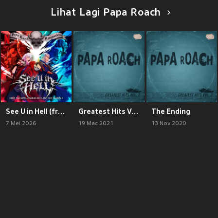
Lihat Lagi Papa Roach
See U in Hell (from the Netflix Series "Devil May Cry") (Explicit)
Greatest Hits Vol.2 The Better Noise Years (Explicit)
The Ending
7 Mei 2026
19 Mac 2021
13 Nov 2020