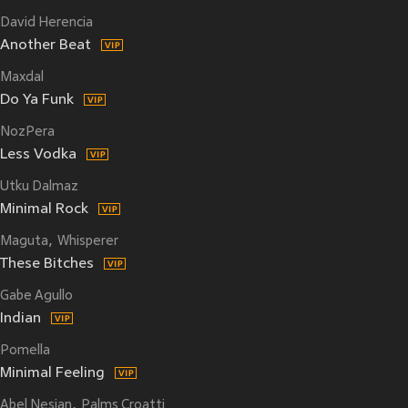
David Herencia
Another Beat
Maxdal
Do Ya Funk
NozPera
Less Vodka
Utku Dalmaz
Minimal Rock
Maguta
Whisperer
These Bitches
Gabe Agullo
Indian
Pomella
Minimal Feeling
Abel Nesian
Palms Croatti