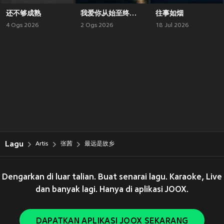
还不够成熟
我爱你从始至终都没保留
往事如烟
4 Ogs 2026
2 Ogs 2026
18 Jul 2026
Lagu
Artis
张茜
最远是故乡
Dengarkan di luar talian. Buat senarai lagu. Karaoke, Live
dan banyak lagi. Hanya di aplikasi JOOX.
DAPATKAN APLIKASI JOOX SEKARANG