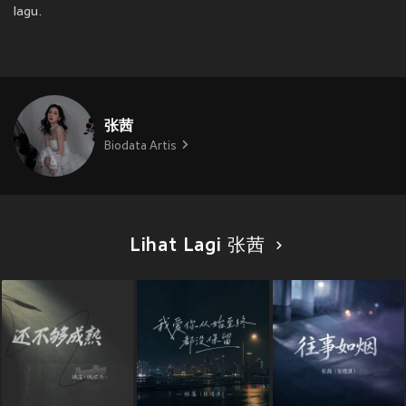
lagu.
张茜
Biodata Artis
Lihat Lagi 张茜