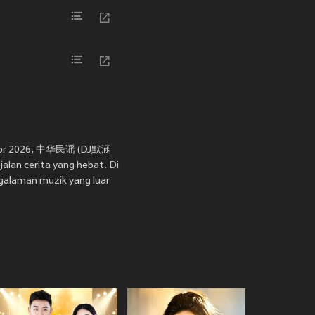
5 Apr 2026, 中华民谣 (DJ默涵
lan cerita yang hebat. Di
ngalaman muzik yang luar