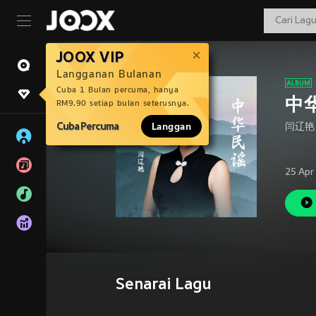
JOOX VIP
Langganan Bulanan
Cuba 1 Bulan percuma, hanya
中华
RM9.90 setiap bulan seterusnya.
Cuba Percuma
Langgan
闫辽艳
25 Apr
Senarai Lagu