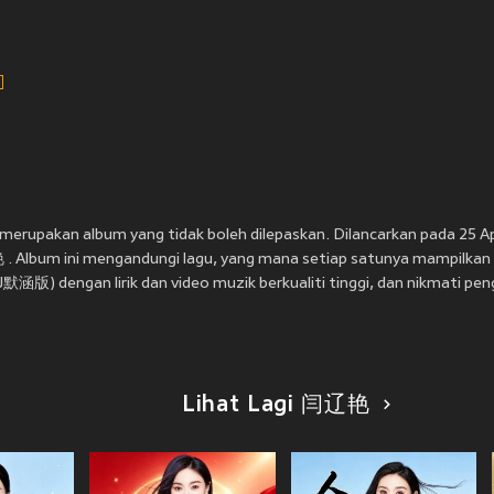
upakan album yang tidak boleh dilepaskan. Dilancarkan pada 2
. Album ini mengandungi lagu, yang mana setiap satunya mampilkan ja
涵版) dengan lirik dan video muzik berkualiti tinggi, dan nikmati pe
Lihat Lagi 闫辽艳