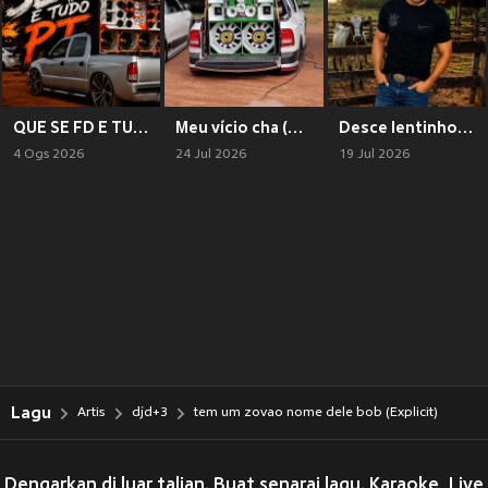
QUE SE FD E TUDO PT (Explicit)
Meu vício cha (Explicit)
Desce lentinho piseiro (Explicit)
4 Ogs 2026
24 Jul 2026
19 Jul 2026
Lagu
Artis
djd+3
tem um zovao nome dele bob (Explicit)
Dengarkan di luar talian. Buat senarai lagu. Karaoke, Live